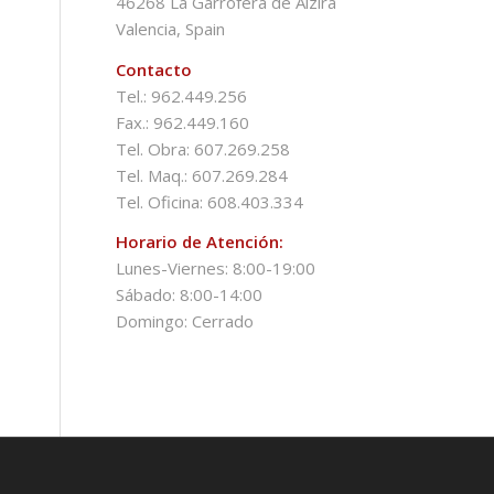
46268 La Garrofera de Alzira
Valencia, Spain
Contacto
Tel.: 962.449.256
Fax.: 962.449.160
Tel. Obra: 607.269.258
Tel. Maq.: 607.269.284
Tel. Oficina: 608.403.334
Horario de Atención:
Lunes-Viernes: 8:00-19:00
Sábado: 8:00-14:00
Domingo: Cerrado