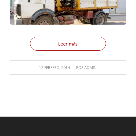
Leer más
12 FEBRERO, 2014
/
POR
ADMIN