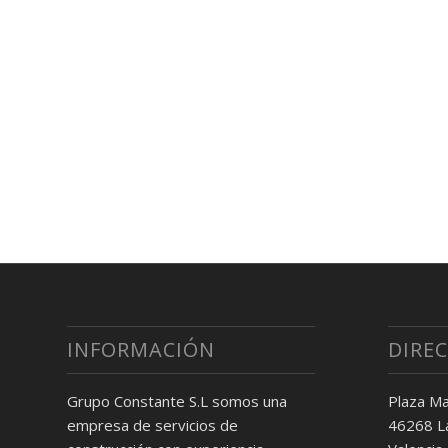
INFORMACIÓN
DIRE
Grupo Constante S.L somos una
Plaza Ma
empresa de servicios de
46268 La