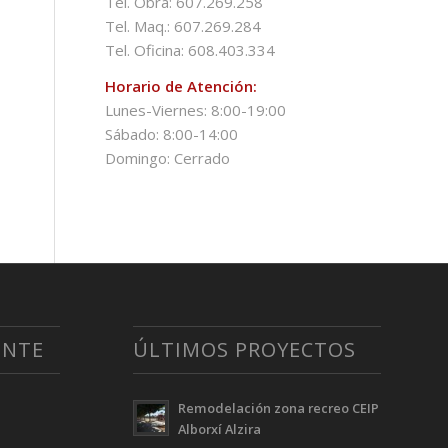
Tel. Obra: 607.269.258
Tel. Maq.: 607.269.284
Tel. Oficina: 608.403.334
Horario de Atención:
Lunes-Viernes: 8:00-19:00
Sábado: 8:00-14:00
Domingo: Cerrado
ENTE
ÚLTIMOS PROYECTOS
Remodelación zona recreo CEIP
Alborxí Alzira