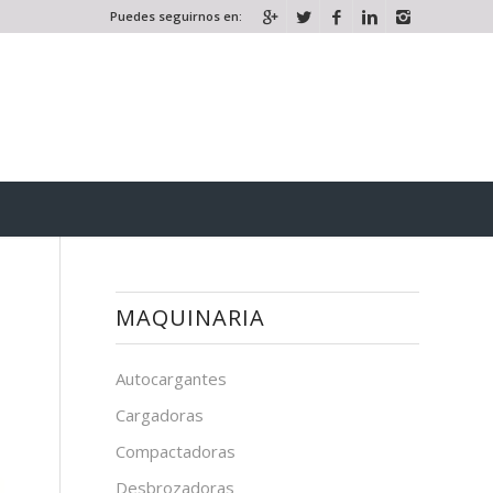
Puedes seguirnos en:
MAQUINARIA
Autocargantes
Cargadoras
Compactadoras
Desbrozadoras