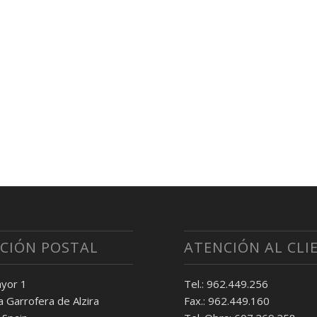
CCIÓN POSTAL
ATENCIÓN AL CLI
yor 1
Tel.: 962.449.256
 Garrofera de Alzira
Fax.: 962.449.160