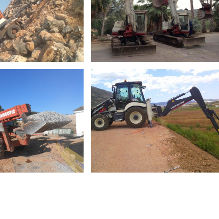
ADORA DE OBRA
TAKEUCHI ORUGAS
OTRIZ – GURIA
GOMA E HIDRÁULICA
DE CADENAS
RETROEXCAVADORA
OU MODELO MT
HIDROMEK MODELO
7 SL TURBO
HMK 102B