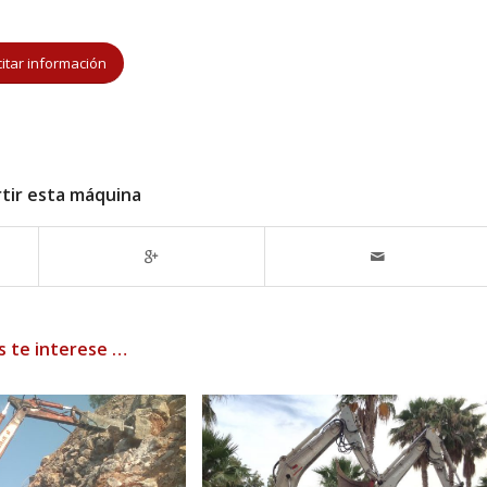
citar información
tir esta máquina
s te interese …
MINIEXCAVADORA