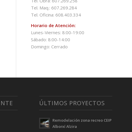
Tel. Obra: 607.269.258
Tel. Maq.: 607.269.284
Tel. Oficina: 608.403.334
Horario de Atención:
Lunes-Viernes: 8:00-19:00
Sábado: 8:00-14:00
Domingo: Cerrado
ENTE
ÚLTIMOS PROYECTOS
Remodelación zona recreo CEIP
Alborxí Alzira