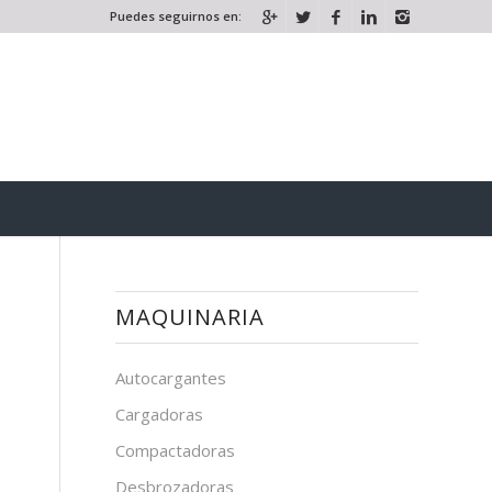
Puedes seguirnos en:
MAQUINARIA
Autocargantes
Cargadoras
Compactadoras
Desbrozadoras