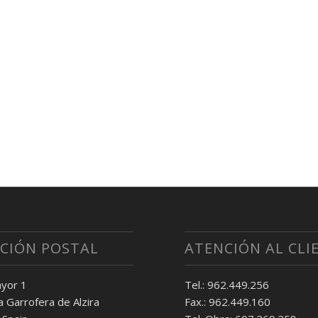
CCIÓN POSTAL
ATENCIÓN AL CLI
yor 1
Tel.: 962.449.256
 Garrofera de Alzira
Fax.: 962.449.160