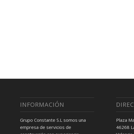
INFORMACIÓN
DIRE
Grupo Constante S.L somos una
Plaza Ma
empresa de servicios de
46268 La