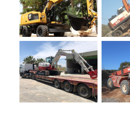
CARGADORA
EXCAV
CATERPILLAR M320F DE
AUTOM
RUEDAS
MÁQUINA
MINIEXCAVADORA
MANIT
TAKEUCHI MODELO
133
TB290