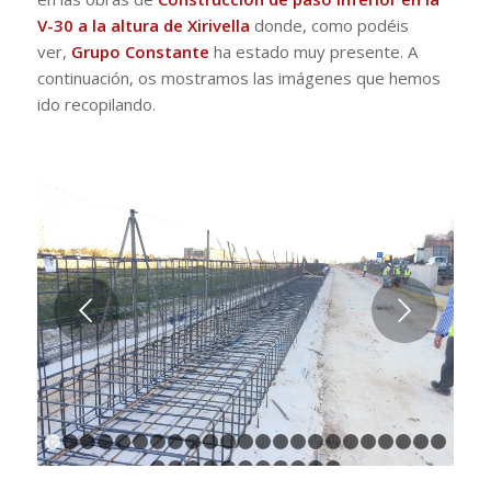
V-30 a la altura de Xirivella
donde, como podéis
ver,
Grupo Constante
ha estado muy presente. A
continuación, os mostramos las imágenes que hemos
ido recopilando.
Posterior
1
2
3
4
5
6
7
8
9
10
11
12
13
14
15
16
17
18
1
24
25
26
27
28
29
30
31
32
33
34