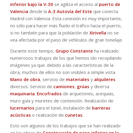
inferior bajo la V-30
se agiliza el acceso al
puerto de
Valencia
desde la
A-3 Autovía del Este
que conecta
Madrid con Valencia. Esta conexión es muy importante,
no sólo para hacer más fluido el tráfico hacia el puerto,
si no también para que la población de
Xirivella
no se
vea afectada por el paso de vehículos de gran tonelaje.
Durante este tiempo,
Grupo Constante
ha realizado
numerosos trabajos de los que hemos ido recopilando
imágenes ya que. debido a las características de la
obra, muchos de ellos no son visibles a simple vista.
Mano de obra
, servicio de
materiales
y
alquileres
diversos. Servicio de
camiones
,
grúas
y diversa
maquinaria
.
Encofrados
de arquetones, acequias,
muro guía y muretes de contención. Realización de
lucernarios
para el túnel, instalación de
barreras
acústicas
o realización de
cunetas
.
Esto son algunos de los trabajos que se han realizado
en las obras de
Construcción de paso inferior en la